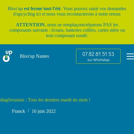
Passer
au
Bloo'up
est fermé tout l'été
. Vous pouvez saisir vos
demandes
contenu
d'upcycling ici
et nous vous recontacterons à notre retour.
ATTENTION
, nous ne remplaçons/réparons PAS les
composants suivants : écrans, batteries collées, cartes mère ou
tout composant soudé.
07 82 81 51 53
Bloo'up Nantes
sur WhatsApp
diagSessions : Tous les derniers mardi du mois !
Franck
16 juin 2022