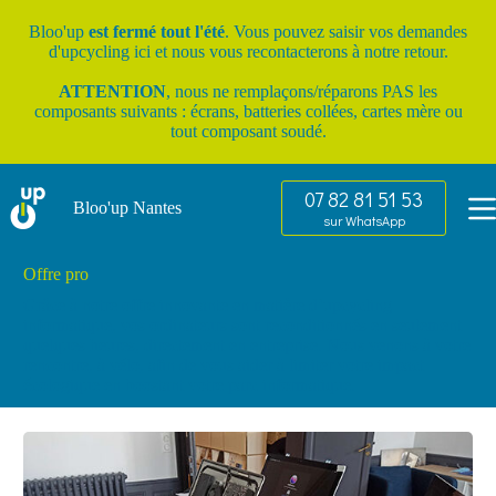
Passer
au
Bloo'up
est fermé tout l'été
. Vous pouvez saisir vos
demandes
contenu
d'upcycling ici
et nous vous recontacterons à notre retour.
ATTENTION
, nous ne remplaçons/réparons PAS les
composants suivants : écrans, batteries collées, cartes mère ou
tout composant soudé.
07 82 81 51 53
Bloo'up Nantes
sur WhatsApp
Offre pro
Grâce à notre offre innovante en matière d’upcycling
informatique, vos ordinateurs sont reconditionnés en seulement
quelques heures, directement en entreprise. Nous venons à votre
rencontre, à vélo, afin de vous aider à limiter votre impact
écologique en boostant votre parc informatique.