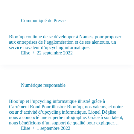
Communiqué de Presse
CP / Bloo’up pour les pros : agir pour la planète et réduire le
coût écologique de son parc informatique.￼
Bloo’up continue de se développer à Nantes, pour proposer
aux entreprises de l’agglomération et de ses alentours, un
service novateur d’upcycling informatique.
Elise
22 septembre 2022
Numérique responsable
L’upcycling informatique en illustration grâce à Carrément
Rond !
Bloo’up et l’upcycling informatique illustré grâce à
Carrément Rond Pour illustrer Bloo’up, nos valeurs, et notre
cœur d’activité d’upcycling informatique, Lionel Déglise
nous a concocté une superbe infographie. Grâce à son talent,
nous bénéficions d’un support de qualité pour expliquer…
Elise
1 septembre 2022