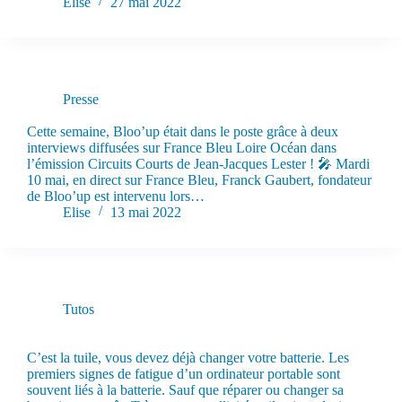
Elise
27 mai 2022
Presse
Bloo’up dans Circuit Court de France Bleu !
Cette semaine, Bloo’up était dans le poste grâce à deux
interviews diffusées sur France Bleu Loire Océan dans
l’émission Circuits Courts de Jean-Jacques Lester ! 🎤 Mardi
10 mai, en direct sur France Bleu, Franck Gaubert, fondateur
de Bloo’up est intervenu lors…
Elise
13 mai 2022
Tutos
5 astuces (qui marchent) pour prolonger la durée de vie de sa
batterie
C’est la tuile, vous devez déjà changer votre batterie. Les
premiers signes de fatigue d’un ordinateur portable sont
souvent liés à la batterie. Sauf que réparer ou changer sa