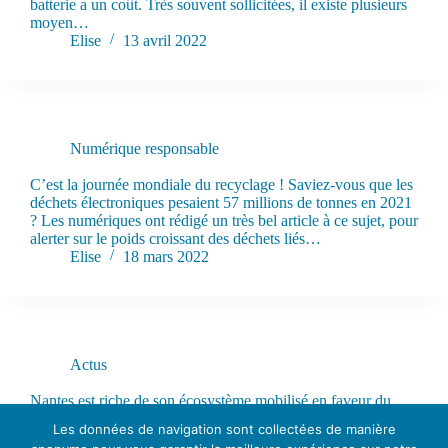
batterie a un coût. Très souvent sollicitées, il existe plusieurs
moyen…
Elise
13 avril 2022
Numérique responsable
Journée mondiale du recyclage : pensez à vos ordis !
C’est la journée mondiale du recyclage ! Saviez-vous que les
déchets électroniques pesaient 57 millions de tonnes en 2021
? Les numériques ont rédigé un très bel article à ce sujet, pour
alerter sur le poids croissant des déchets liés…
Elise
18 mars 2022
Actus
3 avril 2022 : Bloo’up participe au festival DeuxMains !
Nantes est riche de son écosystème mobilisé en faveur du
développement durable. C’est pour contribuer activement à
Les données de navigation sont collectées de manière
cette démarche que le Festival DeuxMains (anciennement la