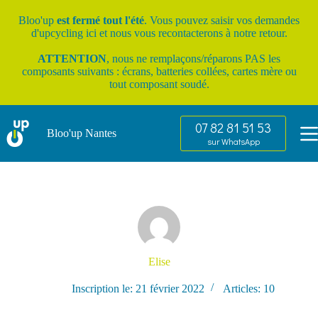
Passer
au
Bloo'up
est fermé tout l'été
. Vous pouvez saisir vos
demandes
contenu
d'upcycling ici
et nous vous recontacterons à notre retour.
ATTENTION
, nous ne remplaçons/réparons PAS les
composants suivants : écrans, batteries collées, cartes mère ou
tout composant soudé.
07 82 81 51 53
Bloo'up Nantes
sur WhatsApp
Elise
Inscription le: 21 février 2022
Articles: 10