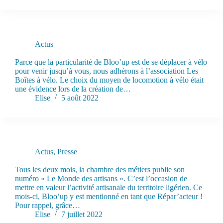
Actus
Bloo’up adhère aux Boîtes à Vélo !
Parce que la particularité de Bloo’up est de se déplacer à vélo
pour venir jusqu’à vous, nous adhérons à l’association Les
Boîtes à vélo. Le choix du moyen de locomotion à vélo était
une évidence lors de la création de…
Elise
5 août 2022
Actus
,
Presse
Répar’acteur : Bloo’up dans « Le Monde des Artisans » !
Tous les deux mois, la chambre des métiers publie son
numéro « Le Monde des artisans ». C’est l’occasion de
mettre en valeur l’activité artisanale du territoire ligérien. Ce
mois-ci, Bloo’up y est mentionné en tant que Répar’acteur !
Pour rappel, grâce…
Elise
7 juillet 2022