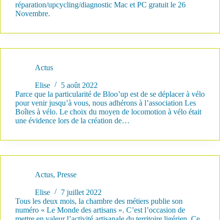
réparation/upcycling/diagnostic Mac et PC gratuit le 26
Novembre.
Actus
Bloo’up adhère aux Boîtes à Vélo !
Elise
5 août 2022
Parce que la particularité de Bloo’up est de se déplacer à vélo
pour venir jusqu’à vous, nous adhérons à l’association Les
Boîtes à vélo. Le choix du moyen de locomotion à vélo était
une évidence lors de la création de…
Actus
,
Presse
Répar’acteur : Bloo’up dans « Le Monde des Artisans » !
Elise
7 juillet 2022
Tous les deux mois, la chambre des métiers publie son
numéro « Le Monde des artisans ». C’est l’occasion de
mettre en valeur l’activité artisanale du territoire ligérien. Ce