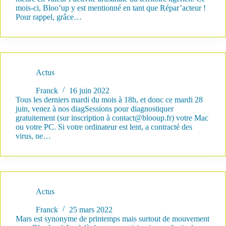
mois-ci, Bloo’up y est mentionné en tant que Répar’acteur !
Pour rappel, grâce…
Actus
diagSessions : Tous les derniers mardi du mois !
Franck
16 juin 2022
Tous les derniers mardi du mois à 18h, et donc ce mardi 28
juin, venez à nos diagSessions pour diagnostiquer
gratuitement (sur inscription à contact@blooup.fr) votre Mac
ou votre PC. Si votre ordinateur est lent, a contracté des
virus, ne…
Actus
Bloo’up développe sa com’ #goblooup
Franck
25 mars 2022
Mars est synonyme de printemps mais surtout de mouvement