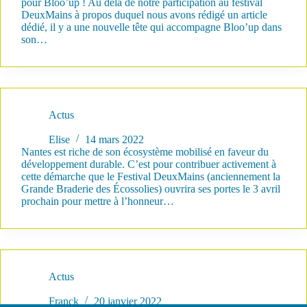
pour Bloo’up ! Au delà de notre participation au festival
DeuxMains à propos duquel nous avons rédigé un article
dédié, il y a une nouvelle tête qui accompagne Bloo’up dans
son…
Actus
3 avril 2022 : Bloo’up participe au festival DeuxMains !
Elise
14 mars 2022
Nantes est riche de son écosystème mobilisé en faveur du
développement durable. C’est pour contribuer activement à
cette démarche que le Festival DeuxMains (anciennement la
Grande Braderie des Écossolies) ouvrira ses portes le 3 avril
prochain pour mettre à l’honneur…
Actus
Ma résolution 2022 : j’agis contre l’obsolescence !
Franck
20 janvier 2022